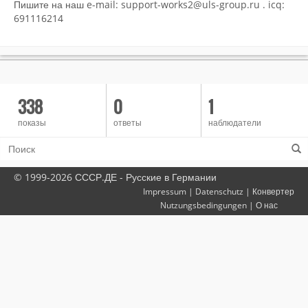
Пишите на наш e-mail: support-works2@uls-group.ru . icq:
691116214
338
0
1
показы
ответы
наблюдатели
© 1999-2026 СССР.ДЕ - Русские в Германии
Impressum
|
Datenschutz
|
Конвертер
Nutzungsbedingungen
|
О нас