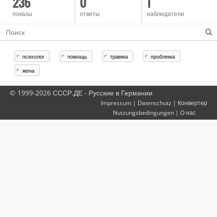
236
0
1
показы
ответы
наблюдатели
психолог
помощь
травма
проблема
жена
© 1999-2026 СССР.ДЕ - Русские в Германии
Impressum
|
Datenschutz
|
Конвертер
Nutzungsbedingungen
|
О нас