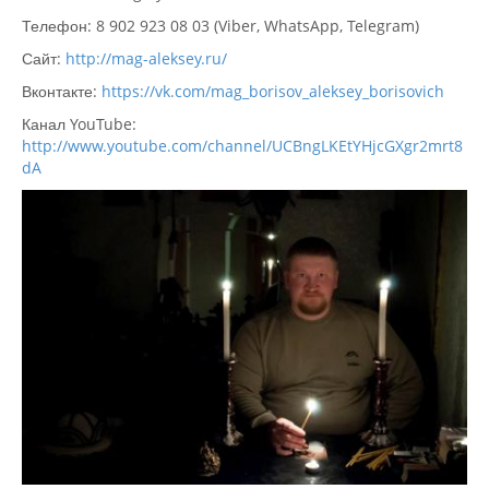
Телефон: 8 902 923 08 03 (Viber, WhatsApp, Telegram)
Сайт:
http://mag-aleksey.ru/
Вконтакте:
https://vk.com/mag_borisov_aleksey_borisovich
Канал YouTube:
http://www.youtube.com/channel/UCBngLKEtYHjcGXgr2mrt8
dA