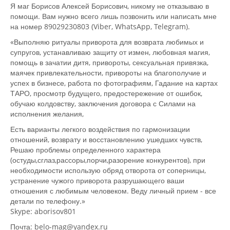
Я маг Борисов Алексей Борисович, никому не отказываю в
помощи. Вам нужно всего лишь позвонить или написать мне
на номер 89029230803 (Viber, WhatsApp, Telegram).
«Выполняю ритуалы приворота для возврата любимых и
супругов, устанавливаю защиту от измен, любовная магия,
помощь в зачатии дитя, привороты, сексуальная привязка,
маячек привлекательности, привороты на благополучие и
успех в бизнесе, работа по фотографиям, Гадание на картах
ТАРО, просмотр будущего, предостережение от ошибок,
обучаю колдовству, заключения договора с Силами на
исполнения желания,
Есть варианты легкого воздействия по гармонизации
отношений, возврату и восстановлению ушедших чувств,
Решаю проблемы определенного характера
(остуды,сглаз,рассоры,порчи,разорение конкурентов), при
необходимости использую обряд отворота от соперницы,
устранение чужого приворота разрушающего ваши
отношения с любимым человеком. Веду личный прием - все
детали по телефону.»
Skype: aborisov801
Почта: belo-mag@yandex.ru