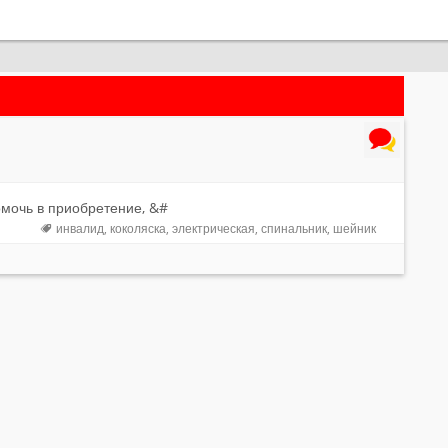
омочь в приобретение, &#
инвалид
коколяска
электрическая
спинальник
шейник