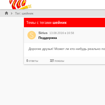
Тег: шейник
Темы с тегами
шейник
Sirius
13.08.2016 в 16:58
Поддержка
Дорогие друзья! Может ли кто-нибудь реально п
0
327
ответы
показы