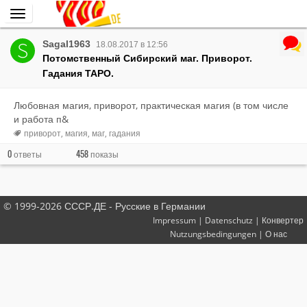
Темы с тегами
маг
Переключить
навигацию
Sagal1963
18.08.2017 в 12:56
Потомственный Сибирский маг. Приворот.
Гадания ТАРО.
Любовная магия, приворот, практическая магия (в том числе
и работа п&
приворот
магия
маг
гадания
0
458
ответы
показы
© 1999-2026 СССР.ДЕ - Русские в Германии
Impressum
|
Datenschutz
|
Конвертер
Nutzungsbedingungen
|
О нас