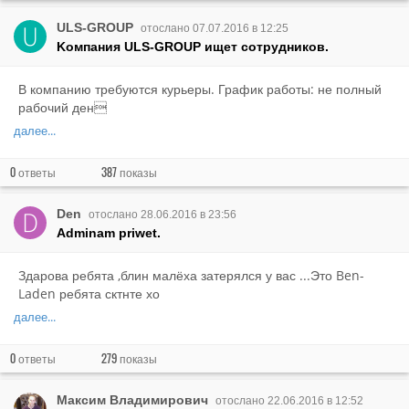
ULS-GROUP
отослано 07.07.2016 в 12:25
Kомпания ULS-GROUP ищет сотрудников.
В компанию требуются курьеры. График работы: не полный
рабочий ден
далее...
0
387
ответы
показы
Den
отослано 28.06.2016 в 23:56
Adminam priwet.
Здарова ребята ,блин малёха затерялся у вас ...Это Ben-
Laden ребята сктнте хо
далее...
0
279
ответы
показы
Максим Владимирович
отослано 22.06.2016 в 12:52