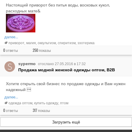
Настоящий приворот без питья воды, восковых кукол,
расходных мате&
далее...
приворот
магия
оккультизм
спиритизм
эзотерика
0
250
ответы
показы
sypermo
отослано 27.05.2016 в 17:32
Продажа модной женской одежды оптом, B2B
Хотите открыть свой бизнес по продаже одежды и Вам нужен
надежный 
далее...
одежда оптом
купить одежду
птом
0
317
ответы
показы
Загрузить ещё