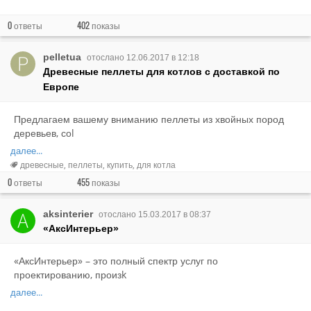
0
402
ответы
показы
pelletua
отослано 12.06.2017 в 12:18
Древесные пеллеты для котлов с доставкой по
Европе
Предлагаем вашему вниманию пеллеты из хвойных пород
деревьев, соl
далее...
древесные
пеллеты
купить
для котла
0
455
ответы
показы
aksinterier
отослано 15.03.2017 в 08:37
«АксИнтерьер»
«АксИнтерьер» – это полный спектр услуг по
проектированию, произk
далее...