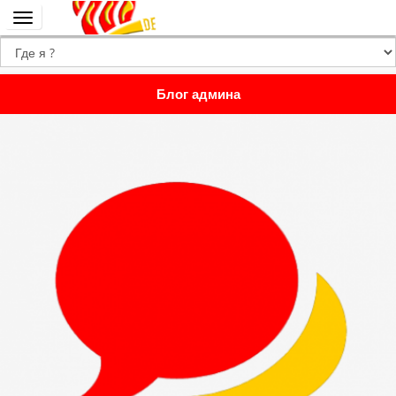
Переключить
навигацию
Блог админа