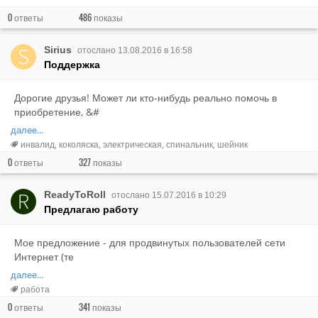
0
486
ответы
показы
Sirius
отослано 13.08.2016 в 16:58
Поддержка
Дорогие друзья! Может ли кто-нибудь реально помочь в
приобретение, &#
далее...
инвалид
коколяска
электрическая
спинальник
шейник
0
327
ответы
показы
ReadyToRoll
отослано 15.07.2016 в 10:29
Предлагаю работу
Мое предложение - для продвинутых пользователей сети
Интернет (те
далее...
работа
0
341
ответы
показы