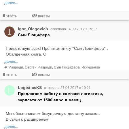
далее...
0
466
ответы
показы
Igor_Olegovich
отослано 14.09.2017 в 15:17
Сын Люцифера
Приветствую всех! Прочитал книгу "Сын Люцифера" .
Обалденная книга. О
далее...
Мавроди
Сергей Мавроди
Сын Люцифера
Искушение
0
542
ответы
показы
LogisticsKS
отослано 27.06.2017 в 10:21
Предлагаем работу в компани логистики,
зарплата от 1500 евро в месяц
Мы обеспечиваем безупречную доставку заказов.
В связи с расширен&#
далее...